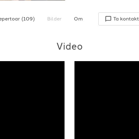
epertoar
(
109
)
Bilder
Om
Ta kontakt
Video