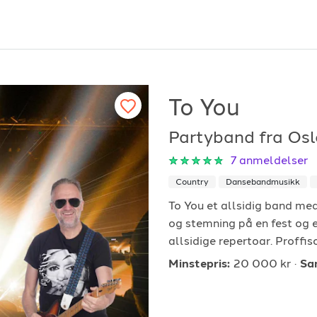
To You
Partyband fra Os
or arrangører
For musiker
7
anmeldelser
Country
Dansebandmusikk
ordan fungerer det?
Hvordan fungerer d
To You et allsidig band med
k etter underholdning
Registrer solist eller
og stemning på en fest og 
vordan booke i 2026
Se referanser
allsidige repertoar. Proffiso
Minstepris:
20 000 kr
Sa