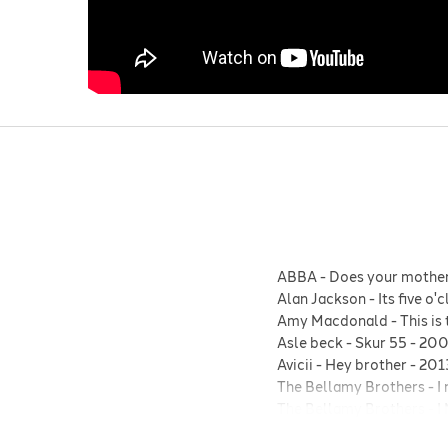
ABBA
-
Does your mothe
Alan Jackson
-
Its five o
Amy Macdonald
-
This is 
Asle beck
-
Skur 55
-
20
Avicii
-
Hey brother
-
201
The Bellamy Brothers
-
I
The Bellamy Brothers
-
I
Billy Ray Cyrus
-
Achy br