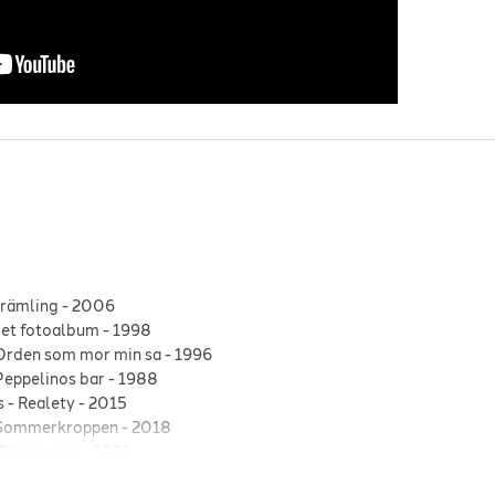
främling
-
2006
I et fotoalbum
-
1998
Orden som mor min sa
-
1996
Peppelinos bar
-
1988
s
-
Realety
-
2015
Sommerkroppen
-
2018
Den du veit
-
1981
s like Jagger
-
2011