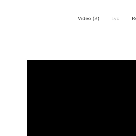
TELEFON
+4790640887
Video
(
2
)
Lyd
R