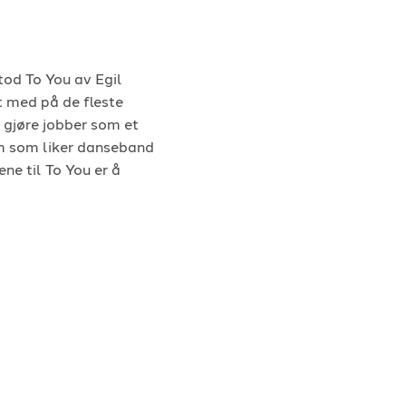
Svag
-
2020
e Hawaii
-
1990
Blinding Lights
-
2019
on
-
I wanna dance with somebody
-
2022
tod To You av Egil
sen
-
Levva livet!
-
1984
t med på de fleste
 gjøre jobber som et
um som liker danseband
ne til To You er å
åde på hoteller, puber,
en for at både publikum
stille så spiller To
markedet til og dekke