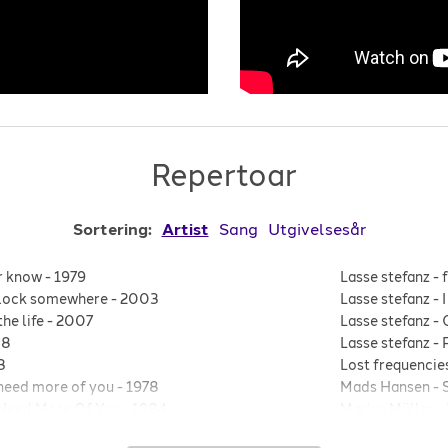
Repertoar
Sortering:
Artist
Sang
Utgivelsesår
r know
-
1979
Lasse stefanz
-
'clock somewhere
-
2003
Lasse stefanz
-
the life
-
2007
Lasse stefanz
-
08
Lasse stefanz
-
3
Lost frequencie
 need more of you
-
1978
Mads Hansen
-
 Need More Of You
-
1984
Marius Müller
-
eaky heart
-
1992
Maroon 5
-
Move