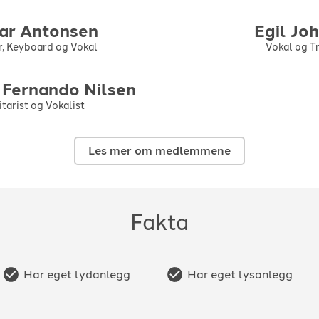
er helt opp til størrelse av en liten hall/sal
rt flott lysanlegg som bandet tar med seg på steder som ha
ar
Antonsen
Egil
Joh
hvis det trengs . Vi tør påstå at To You stiller i fremste rek
r, Keyboard og Vokal
Vokal og 
ed et lite tillegg i prisen hvis kunden ikke har dette på st
k Fernando
Nilsen
tarist og Vokalist
Les mer om medlemmene
Fakta
Har eget lydanlegg
Har eget lysanlegg