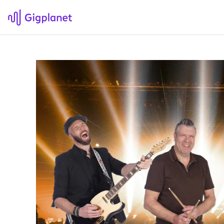
Gigplanet
F
Om Gigplanet
Hv
Artikler
Sø
H