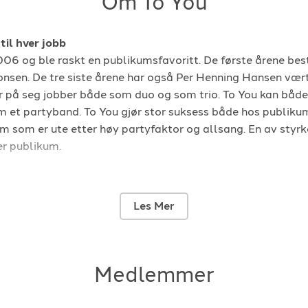
Om To You
r'n
-
1980
Victor Leksell
-
ed mæ hjæm i natt
-
1996
Vikingarna
-
Blu
08
The Weekend
-
til hver jobb
fe
-
1978
Whitney Houst
006 og ble raskt en publikumsfavoritt. De første årene bes
e
-
2008
Åge Aleksander
nsen. De tre siste årene har også Per Henning Hansen vær
dring
-
2005
ar på seg jobber både som duo og som trio. To You kan både
r och regnar
-
2004
 et partyband. To You gjør stor suksess både hos publik
 som er ute etter høy partyfaktor og allsang. En av styrke
er publikum.
i året
llejobber hvert år. Det at To You blir rebooket år etter år b
Les Mer
r,restauranter og Afterski steder er den sikreste garanti
yd. Har To You ledig kapasitet og man er tidlig ute med å be
ster.
Medlemmer
g av høyeste kvalitet
å kan To You ta med noe av det beste som er å oppdrive på 