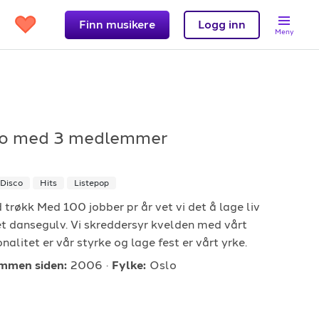
Finn musikere
Logg inn
Meny
lo
med 3 medlemmer
Support
Disco
Hits
Listepop
et?
Kontakt oss
 trøkk Med 100 jobber pr år vet vi det å lage liv
 band
Hjelpesenter
et dansegulv. Vi skreddersyr kvelden med vårt
Logg inn
nalitet er vår styrke og lage fest er vårt yrke.
mmen siden:
2006
Fylke:
Oslo