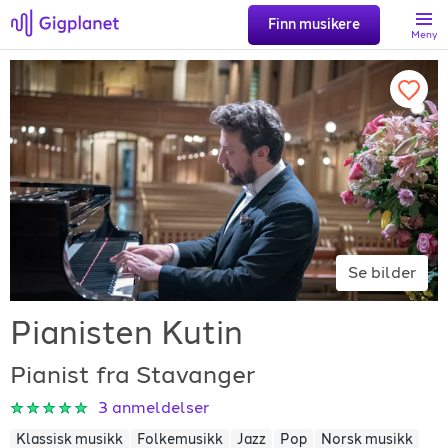
Finn musikere
Meny
Søk
Favoritter
Logg inn
Se bilder
Registrer artist
Pianisten Kutin
Pianist fra Stavanger
3
anmeldelser
Gigplanet
Klassisk musikk
Folkemusikk
Jazz
Pop
Norsk musikk