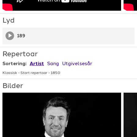
Lyd
189
Repertoar
Sortering:
Artist
Sang
Utgivelsesår
Klassisk
-
Stort repertoar
-
1850
Bilder