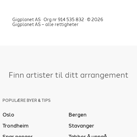
Gigplanet AS · Org.nr 914 535 832 · ©
2026
Gigplanet AS – alle rettigheter
Finn artister til ditt arrangement
POPULÆRE BYER & TIPS
Oslo
Bergen
Trondheim
Stavanger
Spar penger
Tabber å unngå