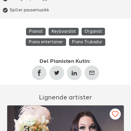
Kiril Kutin began his musical studies at the National School of
Music “Lubomir Pipkov“ in Sofia, Bulgaria. He received his
Spiller pausemusikk
Master’s degree in Piano from the Bulgarian State Conservatory
in 2001, and from 2018 studies Postgraduate Diploma in Piano
Performance from the University of Stavanger. His mentors
were Emilia Kaneva, Mihail Slavov, Stella Dimitrova-Maistorova,
Pianist
Keyboardist
Organist
and Erling Ragnar Eriksen. During his education, Kiril
Piano entertainer
Piano Trubadur
participated in master classes with renowned musicians from all
over the world, including Walter Craft, Solomon Mikowsky,
Boris Bloch, Marialena Fernandez, Daniel Röhm, Chantal
Del
Pianisten Kutin
:
Stigliani, and Karl-Heinz Kammerling. Kiril won first prize at the
international competition “Bach” in 1991 in Bulgaria, and Gold
Medal and first prize at the Obretenov Competition 1999 and
Music and Earth 2001, among others.
Lignende artister