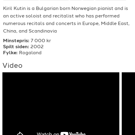
Kiril Kutin is a Bulgarian born Norwegian pianist and is
For arrangører
an active soloist and recitalist who has performed
numerous recitals and concerts in Europe, Middle East,
For musiker
China, and Scandinavia
Minstepris:
7 000 kr
Support
Spilt siden:
2002
Fylke:
Rogaland
Video
TELEFON
+4790640887
E-POST
support@gigplanet.no