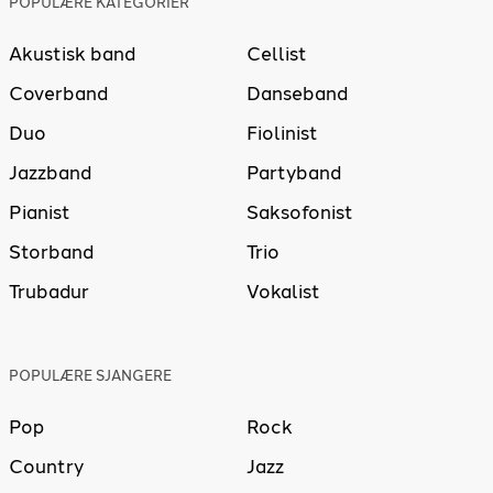
POPULÆRE KATEGORIER
Akustisk band
Cellist
Coverband
Danseband
Duo
Fiolinist
Jazzband
Partyband
Pianist
Saksofonist
Storband
Trio
Trubadur
Vokalist
POPULÆRE SJANGERE
Pop
Rock
Country
Jazz