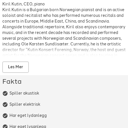
Kiril Kutin, CEO, piano
Kiril Kutin is a Bulgarian born Norwegian pianist and is an active
soloist and recitalist who has performed numerous recitals and
concerts in Europe, Middle East, China, and Scandinavia.
Alongside traditional repertoire, Kiril also enjoys contemporary
music, and in the recent decade has recorded and performed
several projects with Norwegian and Scandinavian composers,
including Ole Karsten Sundlisæter. Currently, he is the artistic
director for “Kutin Konsert Forening, Norway; the host and guest
artist for the Norwegian concert series and is also touring in
Sweden, Denmark, Germany and Austria. In addition to his solo
career, Kiril enjoys performing in collaboration with other
Les Mer
classical and contemporary instrumentalists, composers,
singers, and dancers. In the past, he has participated in various
Fakta
festivals, such as the ”Onsdagkonsert i Frue” in 2016, in which he
participated as an organizer. Additionally, he is an active
Spiller akustisk
participant in several annual festivals, such as the “Den
gjenfundne tid”, which takes place in the Institut français of
Spiller elektrisk
Stavanger (2017), the Hålmgårdfestivalen in Oslo (2018), and
the Norwegian Youth Chamber Music Festival (2019), where he
Har eget lydanlegg
performs a series of recitals and concerts with various chamber
music groups.
Har eget lysanlegg