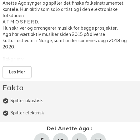
Anette Aga synger og spiller det finske folkeinstrumentet
kantele. Hun aktiv som solo artist og i den elektroniske
folkduoen
A T M O S F E R D.
Hun skriver og arrangerer musikk for begge prosjekter.
Aga har vært aktiv musiker siden 2015 på diverse
kulturfestivaler i Norge, samt under samenes dag i 2018 og
2020.
Bakgrunn:
Aga er oppvokst i musikalsk familie og har sunget i flere kor,
blandt annet Bergen operakor og Arna kyrke kammerkor,
Les Mer
sistnevne hvor hun også var medvirkende solist.
Hun sang også i jazzbandet A U T U M fra 2016-2017.
Fakta
Fra 2015-2018 var hun sanger og låtskriver i folkemusikk og
kulturformidlingstrioen
Spiller akustisk
T R O L L I O R D.
Spiller elektrisk
Pratisk info til kunde:
Del
Anette Aga
:
Musikken er lun og stemningsfull og passer aller best til intime
konserter og/el arrangement. Hvis lokalet tilater det(størrelse