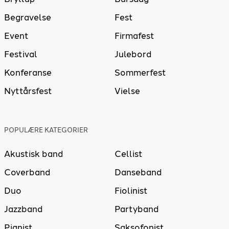
Begravelse
Fest
Event
Firmafest
Festival
Julebord
Konferanse
Sommerfest
Nyttårsfest
Vielse
POPULÆRE KATEGORIER
Akustisk band
Cellist
Coverband
Danseband
Duo
Fiolinist
Jazzband
Partyband
Pianist
Saksofonist