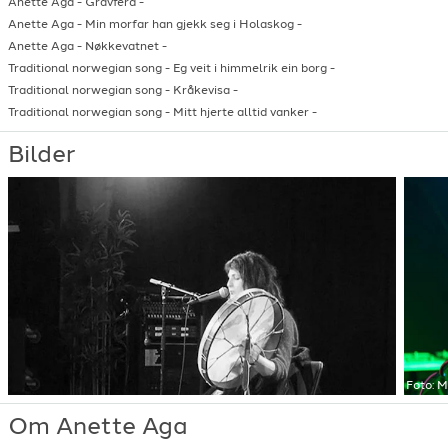
Anette Aga
-
Gravferd
-
Anette Aga
-
Min morfar han gjekk seg i Holaskog
-
Anette Aga
-
Nøkkevatnet
-
Traditional norwegian song
-
Eg veit i himmelrik ein borg
-
Traditional norwegian song
-
Kråkevisa
-
Traditional norwegian song
-
Mitt hjerte alltid vanker
-
Bilder
Foto:
M
Om Anette Aga