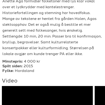
Anette Aga formidler folketoner med lys klar vokal
For arrangører
over et lydkrydder med kantelestrenger.
Historiefortellingen og stemning har hovedfokus.
Mange av tekstene er hentet fra gården Holen, Agas
For musiker
slektsopphav. Det er også mulig å bestille et mer
generelt sett med folkesanger, hvis ønskelig.
Support
Settlengde: 10 min, 20 min. Passer bra til konfirmasjon,
bryllup, begravelser. Samt kulturrelaterte
konsertpakker eller kulturformidling. Størrelsen på
lokale avgjør om kunde trenger PA eller ikke.
Minstepris:
4 000 kr
Spilt siden:
2015
Fylke:
Hordaland
TELEFON
Video
+4790640887
E-POST
support@gigplanet.no