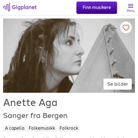
Finn musikere
Meny
Søk
Favoritter
Logg inn
Se bilder
Registrer artist
Anette Aga
Sanger fra Bergen
A capella
Folkemusikk
Folkrock
Gigplanet