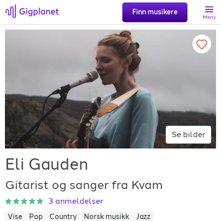
Finn musikere
Meny
Søk
Favoritter
Logg inn
Se bilder
Registrer artist
Eli Gauden
Gitarist og sanger fra Kvam
3
anmeldelser
Gigplanet
Vise
Pop
Country
Norsk musikk
Jazz