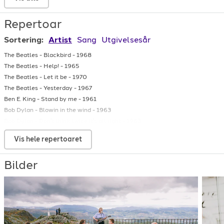
Repertoar
Moving On
Sortering:
Artist
Sang
Utgivelsesår
Always Hungry
The Beatles
-
Blackbird
-
1968
The Beatles
-
Help!
-
1965
The Beatles
-
Let it be
-
1970
The Beatles
-
Yesterday
-
1967
Ben E. King
-
Stand by me
-
1961
Bob Dylan
-
Blowin in the wind
-
1963
Bob Dylan
-
Don't think twice it's all right
-
1963
Bob Dylan
-
It ain't me babe
-
1964
Vis hele repertoaret
Christina Perri
-
A thousand years
-
2011
Creedence Clearwater Revival
-
Have you ever seen the rain
-
1970
Bilder
Dagny
-
Somebody
-
2020
Daniel Kvammen
-
Du fortenar ein som meg
-
2015
Ellie Goulding
-
How Long Will I Love You
-
2012
Etta James
-
At last
-
1961
Eva Cassidy
-
Early morning rain
-
Eva Cassidy
-
Fields of gold
-
1996