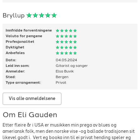
Vamp
-
Kim du nå va?
-
2005
Willie Nelson
-
Always on my mind
-
1982
Bryllup
Innfridde forventningene
Valuta for pengene
Profesjonalitet
Dyktighet
Anbefales
Dato:
04.05.2024
Leid inn som:
Gitarist og sanger
Anmelder:
Elsa Buvik
Sted:
Bergen
Type arrangement:
Privat
Vis alle anmeldelsene
Om Eli Gauden
Etter fleire år i USA er musikken min prega av blues og
ameriansk folk, men den norske vise -og ballade tradisjonen sit
likevel godt i. Vert eg booka inn til ei privat hending speler eg