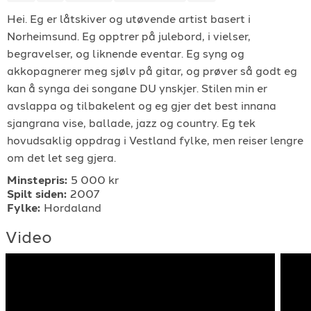
Hei. Eg er låtskiver og utøvende artist basert i
For arrangører
Norheimsund. Eg opptrer på julebord, i vielser,
begravelser, og liknende eventar. Eg syng og
For musiker
akkopagnerer meg sjølv på gitar, og prøver så godt eg
kan å synga dei songane DU ynskjer. Stilen min er
Support
avslappa og tilbakelent og eg gjer det best innana
sjangrana vise, ballade, jazz og country. Eg tek
hovudsaklig oppdrag i Vestland fylke, men reiser lengre
om det let seg gjera.
Minstepris:
5 000 kr
Spilt siden:
2007
Fylke:
Hordaland
TELEFON
Video
+4790640887
E-POST
support@gigplanet.no