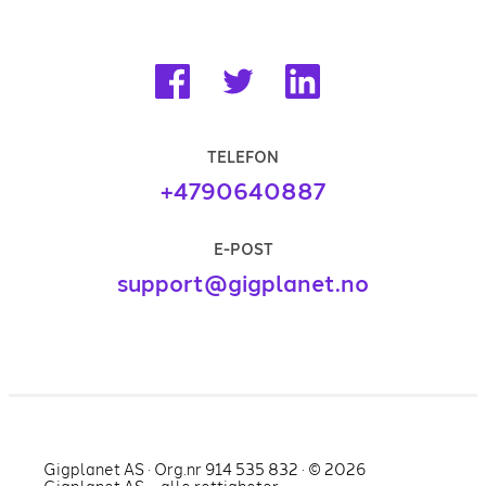
TELEFON
+4790640887
E-POST
support@gigplanet.no
Gigplanet AS · Org.nr 914 535 832 · ©
2026