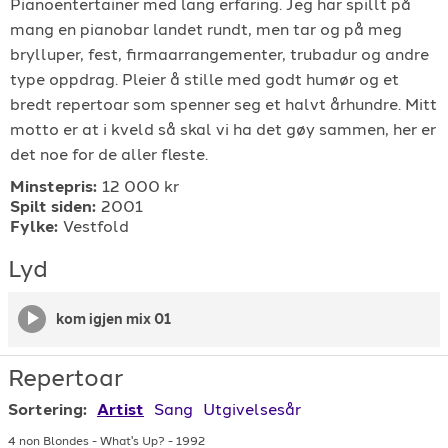
Pianoentertainer med lang erfaring. Jeg har spillt på
For arrangører
mang en pianobar landet rundt, men tar og på meg
brylluper, fest, firmaarrangementer, trubadur og andre
type oppdrag. Pleier å stille med godt humør og et
For musiker
bredt repertoar som spenner seg et halvt århundre. Mitt
motto er at i kveld så skal vi ha det gøy sammen, her er
Support
det noe for de aller fleste.
Minstepris:
12 000 kr
Spilt siden:
2001
Fylke:
Vestfold
Lyd
TELEFON
kom igjen mix 01
+4790640887
Repertoar
E-POST
Sortering:
Artist
Sang
Utgivelsesår
support@gigplanet.no
4 non Blondes
-
What's Up?
-
1992