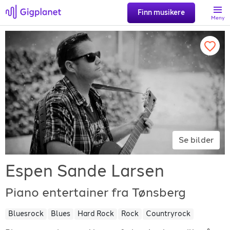
Finn musikere
Meny
Søk
Favoritter
Logg inn
Se bilder
Registrer artist
Espen Sande Larsen
Piano entertainer fra Tønsberg
Bluesrock
Blues
Hard Rock
Rock
Countryrock
Gigplanet