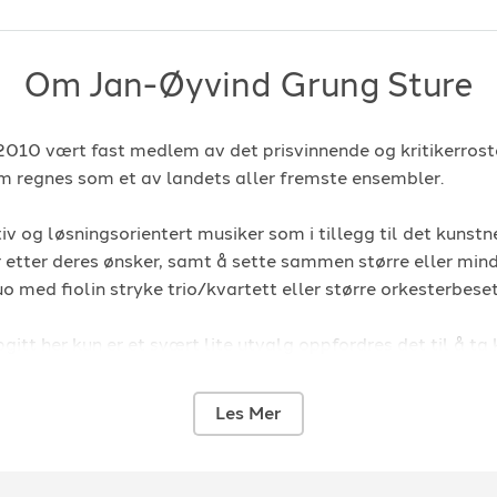
Om Jan-Øyvind Grung Sture
2010 vært fast medlem av det prisvinnende og kritikerro
m regnes som et av landets aller fremste ensembler.
iv og løsningsorientert musiker som i tillegg til det kunstn
 etter deres ønsker, samt å sette sammen større eller mind
uo med fiolin stryke trio/kvartett eller større orkesterbese
gitt her kun er et svært lite utvalg oppfordres det til å ta 
alget som passer ditt arrangement!
Les Mer