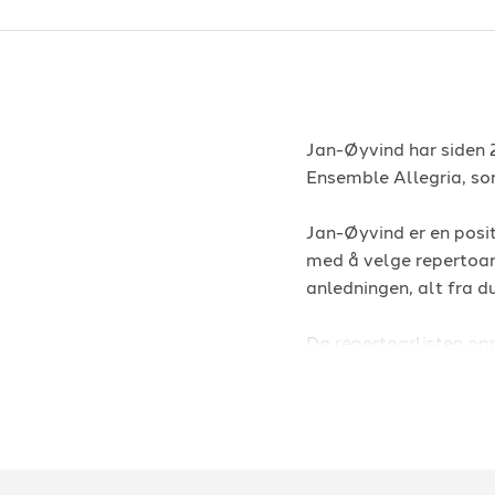
Jan-Øyvind har siden 
Ensemble Allegria, so
Jan-Øyvind er en posit
med å velge repertoar
anledningen, alt fra d
Da repertoarlisten opp
skreddersy musikkutv