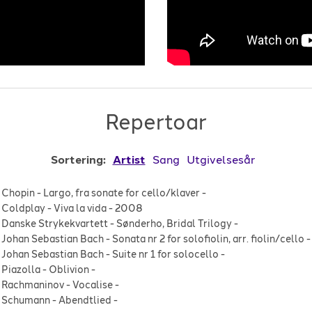
Repertoar
Sortering:
Artist
Sang
Utgivelsesår
Chopin
-
Largo, fra sonate for cello/klaver
-
Coldplay
-
Viva la vida
-
2008
Danske Strykekvartett
-
Sønderho, Bridal Trilogy
-
Johan Sebastian Bach
-
Sonata nr 2 for solofiolin, arr. fiolin/cello
-
Johan Sebastian Bach
-
Suite nr 1 for solocello
-
Piazolla
-
Oblivion
-
Rachmaninov
-
Vocalise
-
Schumann
-
Abendtlied
-