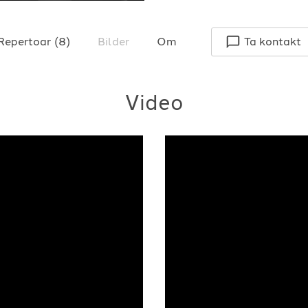
Repertoar
(
8
)
Bilder
Om
Ta kontakt
Video