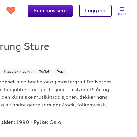
Finn musikere
Logg inn
Meny
rung Sture
Support
Klassisk musikk
Taffel
Pop
et?
Kontakt oss
utdannet med bachelor og mastergrad fra Norges
har jobbet som profesjonell utøver i 15 år, og
 band
Hjelpesenter
i den klassiske musikktradisjonen, dekker hans
Logg inn
alg av andre genre som pop/rock, folkemusikk,
 siden:
1990
Fylke:
Oslo