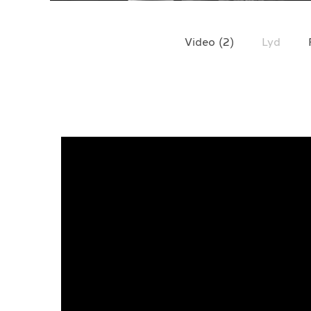
TELEFON
+4790640887
Video
(
2
)
Lyd