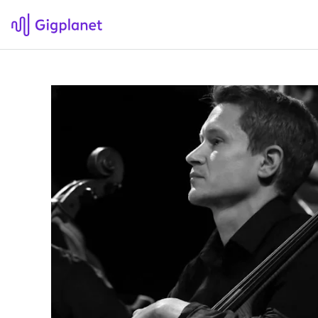
Gigplanet
F
Om Gigplanet
Hv
Artikler
Sø
H