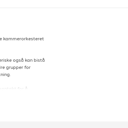
ste kammerorkesteret
eriske også kan bistå
re grupper for
tning.
kontakt for å