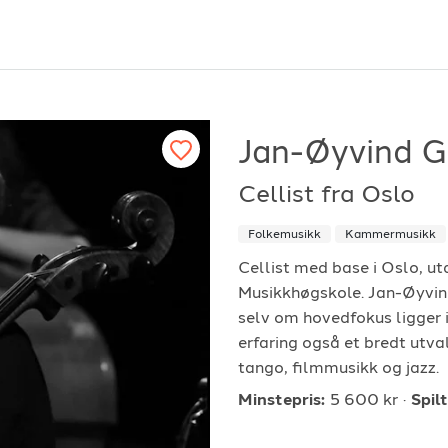
Jan-Øyvind G
Cellist fra Oslo
or arrangører
For musiker
Folkemusikk
Kammermusikk
ordan fungerer det?
Hvordan fungerer d
Cellist med base i Oslo, 
Musikkhøgskole. Jan-Øyvind 
k etter underholdning
Registrer solist eller
selv om hovedfokus ligger 
vordan booke i 2026
Se referanser
erfaring også et bredt utv
tango, filmmusikk og jazz.
Minstepris:
5 600 kr
Spilt