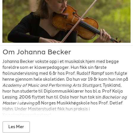
F. Kreisler
-
Schön Rosmarin
-
F. Kreisler
-
Syncopation
-
Felix Mendelssohn
-
Lieder ohne Worte
-
H. Wieniawski
-
Obertass Mazurka
-
J. Bach
-
Allemande d-moll
-
J. Bach
-
Corrente i d-moll
-
J. Bach
-
Duett for fiolin og cello i a-moll
-
J. Bach
-
Sarabanda i d-moll
-
Om Johanna Becker
J. H. Fiocco
-
Allegro
-
Johanna Becker vokste opp i et musikalsk hjem med begge
J. Raff
-
Kavatine
-
foreldre som er klaverpedagoger. Hun fikk sin første
Johannes Brahms
-
Contemplation
-
fiolinundervisning med 6 år hos Prof. Rudolf Rampf som fulgte
Ludwig van Beethoven
-
Vårsonate
-
henne gjennom hele skoletiden. Da hun var 19 år kom hun inn på
Massenet
-
Meditation from Thais
-
Academy of Music and Performing Arts Stuttgart
, Tyskland,
Messiaen
-
Thème et variations
-
hvor hun studerte til Diplommusikklærer hos bl.a. Prof Kolja
P. I. Tschaikowsky
-
Klavertrio Op. 50
-
Lessing. 2006 flyttet hun til Oslo hvor hun tok sin
Bachelor og
P. I. Tschaikowsky
-
Melodie
-
Master i utøving
på Norges Musikkhøgskole hos Prof. Detlef
Pachelbel
-
Canon in D
-
1680
Hahn. Under Masterstudiet fikk hun praksis i
Schulhoff
-
Zingaresca
-
Kringkastingsorkesteret.
Johanna har jobbet som vikar i flere norske orkestre, som
Bergen Filharmoniske eller Kristiansand Symfoniorkester. Hun
Les Mer
er også en lidenskapelig kammermusiker som spiller