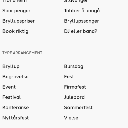
Trondheim
Stavanger
Spar penger
Tabber å unngå
Bryllupspriser
Bryllupssanger
Book riktig
DJ eller band?
TYPE ARRANGEMENT
Bryllup
Bursdag
Begravelse
Fest
Event
Firmafest
Festival
Julebord
Konferanse
Sommerfest
Nyttårsfest
Vielse