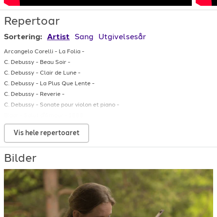
Repertoar
Sortering:
Artist
Sang
Utgivelsesår
Arcangelo Corelli
-
La Folia
-
C. Debussy
-
Beau Soir
-
C. Debussy
-
Clair de Lune
-
C. Debussy
-
La Plus Que Lente
-
C. Debussy
-
Reverie
-
C. Debussy
-
Sonate pour violon et piano
-
Elgar
-
Salut d'Amour
-
1888
Eric Öst
-
Bacon and Eggs
-
Vis hele repertoaret
Erich Wolfgang Korngold
-
Tanzlied des Pierrot
-
Ernest Bloch
-
Nigun
-
Bilder
Eugene Ysaÿe
-
Poème élégiaque
-
Eugene Ysaÿe
-
Rève d'enfant
-
F. Chopin
-
Nocturne op. Posth.
-
F. Kreisler
-
Liebesfreud
-
F. Kreisler
-
Liebesleid
-
F. Kreisler
-
Polichinelle
-