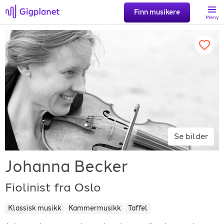
Finn musikere
Meny
Søk
Favoritter
Logg inn
Se bilder
Registrer artist
Johanna Becker
Fiolinist fra Oslo
Klassisk musikk
Kammermusikk
Taffel
Gigplanet