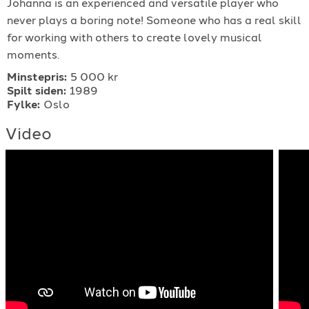
Johanna is an experienced and versatile player who
For arrangører
never plays a boring note! Someone who has a real skill
for working with others to create lovely musical
moments.
For musiker
Minstepris:
5 000 kr
Spilt siden:
1989
Support
Fylke:
Oslo
Video
TELEFON
+4790640887
E-POST
support@gigplanet.no