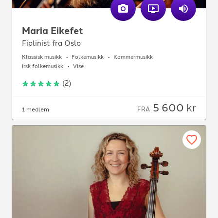
Maria Eikefet
Fiolinist fra Oslo
Klassisk musikk
Folkemusikk
Kammermusikk
Irsk folkemusikk
Vise
(
2
)
5 600
kr
FRA
1 medlem