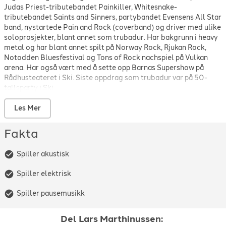
Judas Priest-tributebandet Painkiller, Whitesnake-
Smokie
-
Living Next Door to Alice
-
1976
tributebandet Saints and Sinners, partybandet Evensens All Star
Smokie
-
Needles And Pins
-
1977
band, nystartede Pain and Rock (coverband) og driver med ulike
Tom Petty and The Heartbreakers
-
Free fallin'
-
1989
soloprosjekter, blant annet som trubadur. Har bakgrunn i heavy
metal og har blant annet spilt på Norway Rock, Rjukan Rock,
Notodden Bluesfestival og Tons of Rock nachspiel på Vulkan
arena. Har også vært med å sette opp Barnas Supershow på
Rådhusteateret i Ski. Siste oppdrag som trubadur var på 50-
tallsparty i Ski.
Les Mer
Fakta
Spiller akustisk
Spiller elektrisk
Spiller pausemusikk
Del
Lars Marthinussen
: