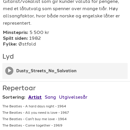
Gitarist/vokalist som gir kunder valuta for pengene,
For arrangører
med et låtutvalg som spenner over mange tiår. Høy
allsangfaktor, hvor både norske og engelske låter er
representert.
For musiker
Minstepris:
5 500 kr
Spilt siden:
1982
Support
Fylke:
Østfold
Lyd
Dusty_Streets_No_Salvation
Repertoar
TELEFON
Sortering:
Artist
Sang
Utgivelsesår
+4790640887
The Beatles
-
A hard days night
-
1964
The Beatles
-
All you need is love
-
1967
E-POST
The Beatles
-
Can't buy me love
-
1964
support@gigplanet.no
The Beatles
-
Come together
-
1969