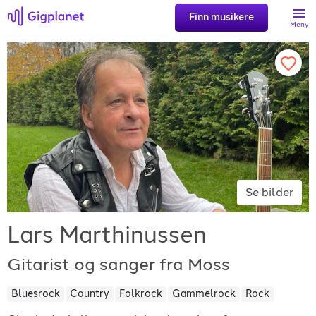
Finn musikere
Meny
Søk
Favoritter
Logg inn
Se bilder
Registrer artist
Lars Marthinussen
Gitarist og sanger fra Moss
Bluesrock
Country
Folkrock
Gammelrock
Rock
Gigplanet