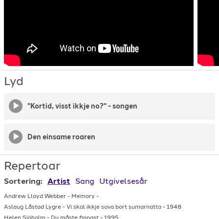
Lyd
"Kortid, visst ikkje no?" - songen
Den einsame roaren
Repertoar
Sortering:
Artist
Sang
Utgivelsesår
Andrew Lloyd Webber
-
Memory
-
Aslaug Låstad Lygre
-
Vi skal ikkje sova bort sumarnatta
-
1948
Helen Sjöholm
-
Du måste finnast
-
1995