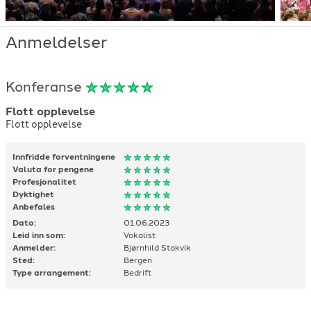
Anmeldelser
Konferanse
Flott opplevelse
Flott opplevelse
Innfridde forventningene
Valuta for pengene
Profesjonalitet
Dyktighet
Anbefales
Dato:
01.06.2023
Leid inn som:
Vokalist
Anmelder:
Bjørnhild Stokvik
Sted:
Bergen
Type arrangement:
Bedrift