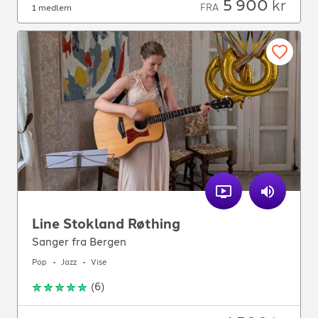
5 900
kr
FRA
1 medlem
Line Stokland Røthing
Sanger fra Bergen
Pop
Jazz
Vise
(
6
)