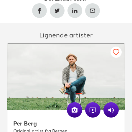
Er du ute etter ein unik artist med eit eineståande repertoar med
innhald er Linda Fosse dama for jobben.
Vil du bestille sjølvkomponerte songar til ditt arrangement?
Ta kontakt. Alt er mogleg.
Lignende artister
Per Berg
Original artist fra Bergen