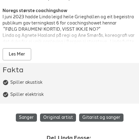
Noregs største coachingshow
I juni 2023 hadde Linda leigd heile Grieghallen og eit begeistra
publikum gav terningkast 6 for coachingshowet hennar
"FØLG DRAUMEN! KORTID, VISST IKKJE NO?"
Linda og Agnete Haaland på regi og Ane Smørås, koreografi var
det duka for ei unik oppleving i Bergen si storstove. Linda fyllte
scena og saman med gjestar som m.a. Lothepus, Cecilia m.fl.
skapte Linda historie med Noregs største coachingshow for
Les Mer
personleg utvikling og måloppnåing.
Fakta
Linda Fosse er Noregs første vinnar av Medaasprisen
( i
2000),
Spiller akustisk
Ho har turnert Noreg på kryss og tvers i meir enn 30 år og har
hatt eigne framsyningar m.a. på Den Nationale Scene, Det
Spiller elektrisk
Norske Teatret i Oslo og Ole Bull Scene i Bergen. Linda Fosse
har delt scene med artistar som Rein Alexandre og Herborg
Kråkevik og har sunge for både Kongen og Dronninga.
Sanger
Original artist
Gitarist og sanger
#inspirasjonsartisten
Linda Fosse er kjent for å inspirera sitt publikum og er ein
fengande foredrags-songar. «Edutainer»
Del
Linda Fosse
: