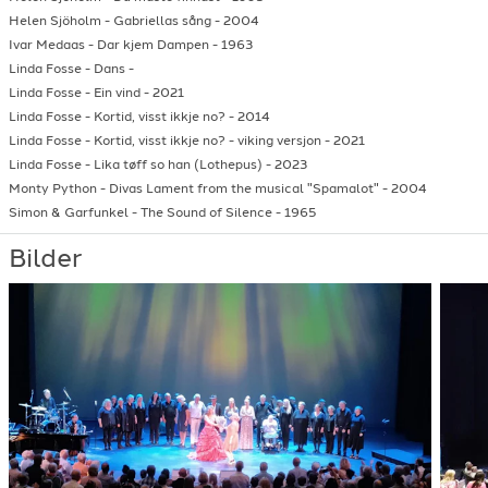
Helen Sjöholm
-
Gabriellas sång
-
2004
Ivar Medaas
-
Dar kjem Dampen
-
1963
Linda Fosse
-
Dans
-
Linda Fosse
-
Ein vind
-
2021
Linda Fosse
-
Kortid, visst ikkje no?
-
2014
Linda Fosse
-
Kortid, visst ikkje no? - viking versjon
-
2021
Linda Fosse
-
Lika tøff so han (Lothepus)
-
2023
Monty Python
-
Divas Lament from the musical "Spamalot"
-
2004
Simon & Garfunkel
-
The Sound of Silence
-
1965
Bilder