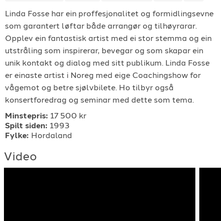
Linda Fosse har ein proffesjonalitet og formidlingsevne
For arrangører
som garantert løftar både arrangør og tilhøyrarar.
Opplev ein fantastisk artist med ei stor stemma og ein
For musiker
utstråling som inspirerar, bevegar og som skapar ein
unik kontakt og dialog med sitt publikum. Linda Fosse
Support
er einaste artist i Noreg med eige Coachingshow for
vågemot og betre sjølvbilete. Ho tilbyr også
konsertforedrag og seminar med dette som tema.
Minstepris:
17 500 kr
Spilt siden:
1993
Fylke:
Hordaland
Video
TELEFON
+4790640887
E-POST
support@gigplanet.no