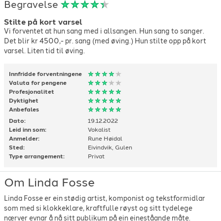
Begravelse
Stilte på kort varsel
Vi forventet at hun sang med i allsangen. Hun sang to sanger.
Det blir kr 4500,- pr. sang (med øving.) Hun stilte opp på kort
varsel. Liten tid til øving.
Innfridde forventningene
Valuta for pengene
Profesjonalitet
Dyktighet
Anbefales
Dato:
19.12.2022
Leid inn som:
Vokalist
Anmelder:
Rune Høidal
Sted:
Eivindvik, Gulen
Type arrangement:
Privat
Om Linda Fosse
Linda Fosse er ein stødig artist, komponist og tekstformidlar
som med si klokkeklare, kraftfulle røyst og sitt tydelege
nærver evnar å nå sitt publikum på ein eineståande måte.