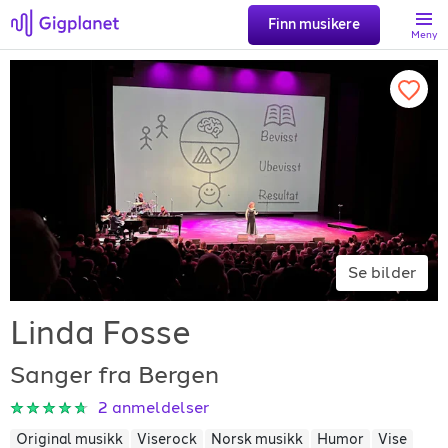
Finn musikere
Meny
Søk
Favoritter
Logg inn
Se bilder
Registrer artist
Linda Fosse
Sanger fra Bergen
2
anmeldelser
Gigplanet
Original musikk
Viserock
Norsk musikk
Humor
Vise