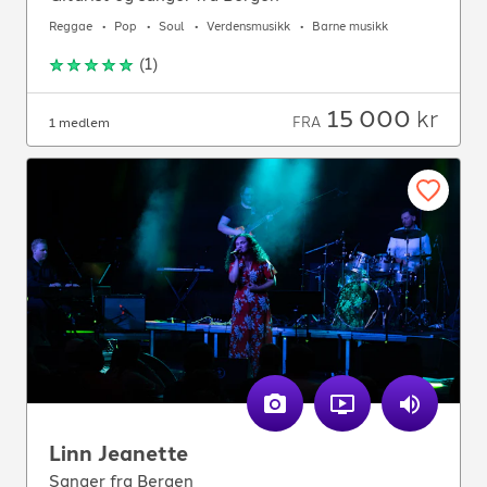
Reggae
Pop
Soul
Verdensmusikk
Barne musikk
(
1
)
15 000
kr
FRA
1 medlem
Linn Jeanette
Sanger fra Bergen