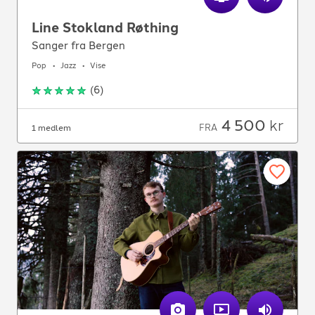
Line Stokland Røthing
Sanger fra Bergen
Pop
Jazz
Vise
(
6
)
4 500
kr
FRA
1 medlem