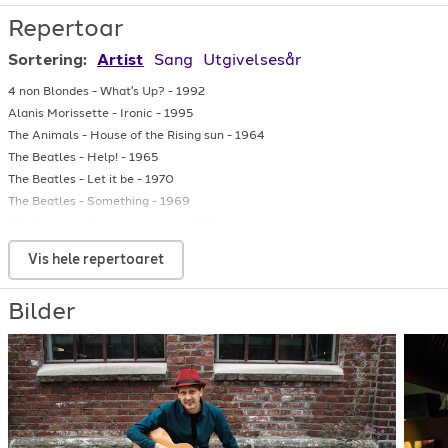
Repertoar
Sortering:
Artist
Sang
Utgivelsesår
4 non Blondes
-
What's Up?
-
1992
Alanis Morissette
-
Ironic
-
1995
The Animals
-
House of the Rising sun
-
1964
The Beatles
-
Help!
-
1965
The Beatles
-
Let it be
-
1970
The Beatles
-
Something
-
1969
The Beatles
-
Twist and shout
-
1963
Ben E. King
-
Stand by me
-
1961
Vis hele repertoaret
Bjørn Eidsvåg
-
Alt du vil ha
-
1990
Blur
-
Country house
-
1995
Bilder
Bob Dylan
-
Blowin in the wind
-
1963
Bob Dylan
-
Knockin' on heaven's door
-
1973
Bob Dylan
-
Like a rolling stone
-
1965
Bon Jovi
-
It's my life
-
2000
Bon Jovi
-
Livin' on a prayer
-
1986
Britney Spears
-
...Baby one more time
-
1998
Bruce Springsteen
-
Pay me my money down
-
2006