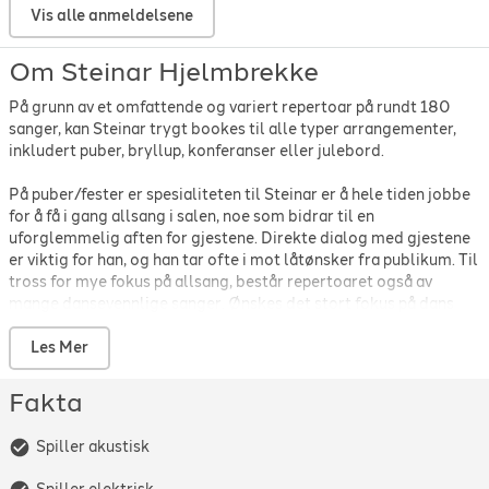
Johnny Cash
-
Folsom prison blues
-
1957
Vis alle anmeldelsene
Johnny Cash
-
Hurt
-
2002
Johnny Cash
-
Ring of fire
-
1963
Om Steinar Hjelmbrekke
Jokke & Valentinerne
-
Her kommer vinteren
-
1991
Jokke & Valentinerne
-
To fulle menn
-
1987
På grunn av et omfattende og variert repertoar på rundt 180
Kaizers Orchestra
-
Hjerteknuser
-
2011
sanger, kan Steinar trygt bookes til alle typer arrangementer,
Kenny Rogers
-
The Gambler
-
1978
inkludert puber, bryllup, konferanser eller julebord.
The Kids
-
Forelska i lærer'n
-
1980
The Killers
-
Human
-
2008
På puber/fester er spesialiteten til Steinar er å hele tiden jobbe
for å få i gang allsang i salen, noe som bidrar til en
Kim Larsen
-
This is my life
-
1978
uforglemmelig aften for gjestene. Direkte dialog med gjestene
Kings of Leon
-
Sex on fire
-
2008
er viktig for han, og han tar ofte i mot låtønsker fra publikum. Til
Kings of Leon
-
Use somebody
-
2008
tross for mye fokus på allsang, består repertoaret også av
Kurt Nilsen
-
Du Sa
-
2013
mange dansevennlige sanger. Ønskes det stort fokus på dans
Kurt Nilsen
-
She's so high
-
2003
kan deler av kvelden gjøres ved at han spiller til backing tracks.
Leonard Cohen
-
Halleluja
-
1986
Hvis fest og allsang er det som står på agendaen anbefales et
Les Mer
Louis Armstrong
-
What a Wonderful World
-
1967
helt live oppsett med gitar, vokal og stomp box
Lynard Skynard
-
Sweet Home Alabama
-
1973
(basstrommepedal), da dette gir mer spontane og fleksible
Fakta
Marius Müller
-
Den du veit
-
1981
muligheter.
Maroon 5
-
Moves like Jagger
-
2011
Spiller akustisk
Repertoaret blir skreddersydd for hver spillejobb.
Maroon 5
-
She will be loved
-
2002
Oppdragsgiver kan være med å påvirke låtlista, og til visse typer
Matchbox Twenty
-
unwell
-
2002