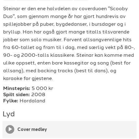
Steinar er den ene halvdelen av coverduoen "Scooby
For arrangører
Duo", som gjennom mange år har gjort hundrevis av
spillejobber på puber, bygdedanser, i bursdager og i
For musiker
bryllup. Han har også gjort mange titalls tilsvarende
jobber som solo musiker. Forvent allsangvennlige hits
Support
fra 60-tallet og fram til i dag, med særlig vekt på 80-,
90- og 2000-talls klassikere. Steinar kan komme med
ulike oppsett, enten bare kassegitar og sang (best for
allsang), med backing tracks (best til dans), og
karaoke for gjestene.
Minstepris:
5 000 kr
Spilt siden:
2008
TELEFON
Fylke:
Hordaland
+4790640887
Lyd
E-POST
Cover medley
support@gigplanet.no