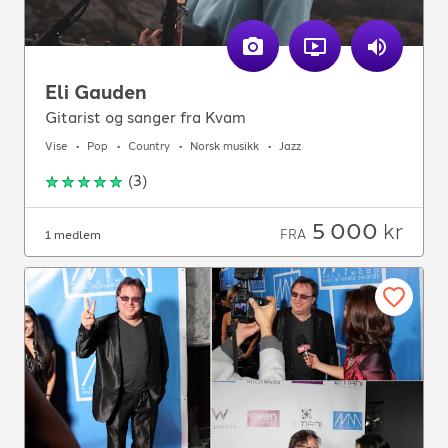
Whitesnake
-
Here I go again
-
1982
Åge Aleksandersen
-
Levva livet!
-
1984
Åge Aleksandersen
-
Lys og varme
-
1984
Eli Gauden
Gitarist og sanger fra Kvam
Vise
Pop
Country
Norsk musikk
Jazz
(
3
)
5 000
kr
FRA
1 medlem