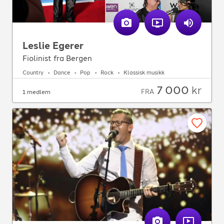
Leslie Egerer
Fiolinist fra Bergen
Country
Dance
Pop
Rock
Klassisk musikk
7 000
kr
FRA
1 medlem