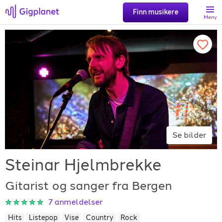
Finn musikere
Meny
Søk
Favoritter
Logg inn
Se bilder
Registrer artist
Steinar Hjelmbrekke
Gitarist og sanger fra Bergen
7
anmeldelser
Gigplanet
Hits
Listepop
Vise
Country
Rock