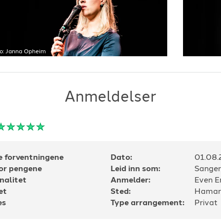
-
2003
Sarah Dawn Fin
aves
-
1998
Sigrid Moldest
 love him so
-
2003
Slinkombas
-
St
 a singel girl again
-
2000
Sondre Bratlan
 a thing (if it ain't got that
Sondre Bratlan
o:
Janna Opheim
Sondre Bratlan
and
-
1989
Tone Romtveit
-
1935
Tone Romtveit
Anmeldelser
-
2004
Tone Romtveit
te song
-
2019
Tone Romtveit
 sauen
-
2014
Tone Romtveit
vise
-
2014
Øyunn Romtvei
g veit
-
1999
Øyunn Romtvei
-
Eg veit ei herleg rose
-
2006
e forventningene
Dato:
01.08
for pengene
Leid inn som:
Sanger
nalitet
Anmelder:
Even E
et
Sted:
Hamar
es
Type arrangement:
Privat