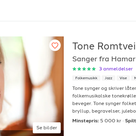
Tone Romtvei
Sanger fra Hamar
or arrangører
For musiker
3
anmeldelser
Folkemusikk
Jazz
Vise
ordan fungerer det?
Hvordan fungerer d
Tone synger og skriver låte
k etter underholdning
Registrer solist eller
folkemusikalske tonekrølle
vordan booke i 2026
Se referanser
beveger. Tone synger folketo
bryllup, begravelser, julebo
Minstepris:
5 000 kr
Spilt
Se bilder