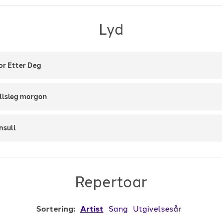
Lyd
or Etter Deg
illsleg morgon
nsull
Repertoar
Sortering:
Artist
Sang
Utgivelsesår