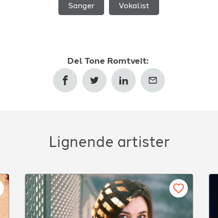
Sanger
Vokalist
Del
Tone Romtveit
:
Lignende artister