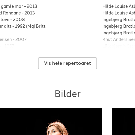
 gamle mor
-
2013
Hilde Louise As
d Rondane
-
2013
Hilde Louise As
 love
-
2008
Ingebjørg Bratl
er ditt
-
1992 (Maj Britt
Ingebjørg Bratl
Ingebjørg Bratl
æilsen
-
2007
Knut Anders S
o
-
1957
Lillebjørn Nilse
 to the moon
-
2017
Lisa Ekdahl
-
Hv
 har vel ingen kjærere
-
2012
Maria Haukaas 
Vis hele repertoaret
mmelblå
-
2010
2015
 the child
-
1941
maria haukås mi
Marit Larsen
-
V
ger Marie Gundersen
-
2004
Monica Zetterl
Bilder
mn
-
Nina Simone
-
I
 you are
-
2002
-
1967
-
2002
Norah Jones
-
D
little Dream
-
1963
Odd Nordstoga
falling in love
-
1962
Odd Nordstoga
eaven
-
1992
Postgirobygge
70
Radka Toneff
-