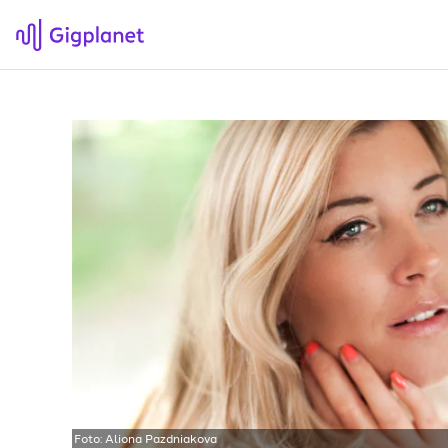
Gigplanet
F
Om Gigplanet
Hv
Artikler
Sø
H
Foto:
Aliona Pazdniakova