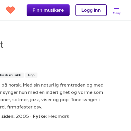
Finn musikere
Logg inn
Meny
t
Support
Norsk musikk
Pop
et?
Kontakt oss
r på norsk. Med sin naturlig fremtreden og med
 band
Hjelpesenter
r synger hun med en inderlighet og varme som
Logg inn
ner, salmer, jazz, viser og pop. Tone synger i
rd, firmafester osv.
 siden:
2005
Fylke:
Hedmark