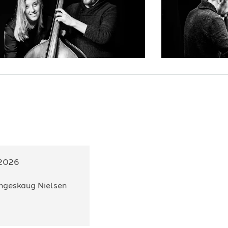
er
-
Kärleksvisan
-
2010
ad
-
Så tag mitt hjerte
-
2012
ev or Haugtussa
-
1979
d
-
Eg er ein gjest i verda
-
1994
d
-
Gje meg handa di ven
-
1988
d
-
Gjev meg handa di
-
1988
-
Blåmann
-
2019
-
Den dag kjem aldri
-
2019
-
Den særde
-
2019
-
Der du gjekk fyre
-
2019
-
Spor etter deg
-
2015
t
-
Å, nei gifte deg jente
-
2011
t
-
Å, so vent eit bån
-
2011
.2026
ngeskaug Nielsen