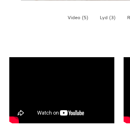
TELEFON
+4790640887
Video
(
5
)
Lyd
(
3
)
R