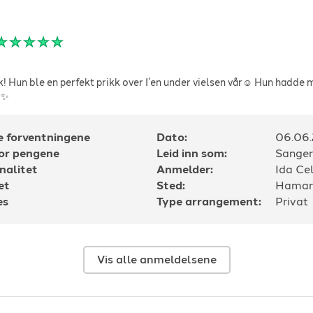
! Hun ble en perfekt prikk over I’en under vielsen vår☺️ Hun hadde 
i✨
e forventningene
Dato:
06.06
for pengene
Leid inn som:
Sanger
nalitet
Anmelder:
Ida Cel
et
Sted:
Hamar
es
Type arrangement:
Privat
Vis alle anmeldelsene