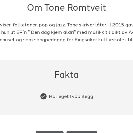
Om Tone Romtveit
iser, folketoner, pop og jazz. Tone skriver låter. I 2015 gav
v hun ut EP´n " Den dag kjem aldri" med musikk til dikt av 
huset og som sangpedagog for Ringsaker kulturskole i till
Fakta
Har eget lydanlegg