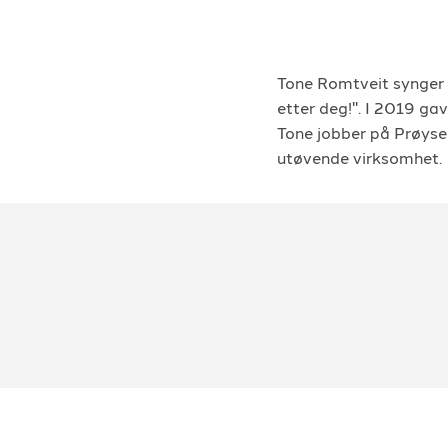
Tone Romtveit synger v
etter deg!". I 2019 ga
Tone jobber på Prøysen
utøvende virksomhet.