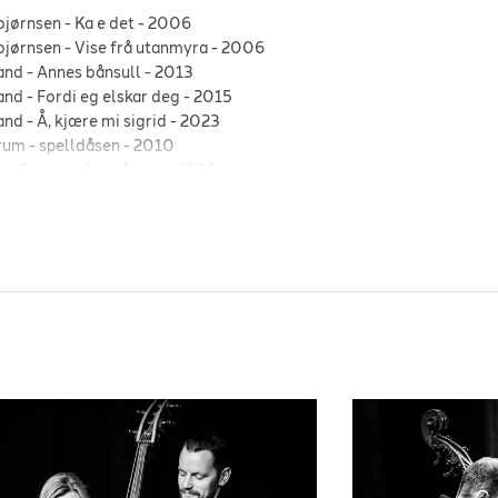
bjørnsen
-
Ka e det
-
2006
bjørnsen
-
Vise frå utanmyra
-
2006
and
-
Annes bånsull
-
2013
and
-
Fordi eg elskar deg
-
2015
and
-
Å, kjære mi sigrid
-
2023
ørum
-
spelldåsen
-
2010
n
-
Crescendo i gågata
-
1986
em vet
-
1994
Mittet
-
Gjennom sorga går en sang
-
ttet
-
Gjennom sorga går en sang
-
2015
år beste dag
-
2003
und
-
Monicas Vals
-
1961
 Wish I Knew How it Would Feel to be Free
on't Know Why
-
1999
-
Dagane
-
2006
-
orda du gav meg
-
2004
t
-
Stein på stein
-
2020
Nature Boy
-
1982