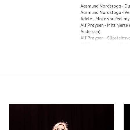
Aasmund Nordstoga
-
Du
Aasmund Nordstoga
-
Ve
Adele
-
Make you feel my
Alf Prøysen
-
Mitt hjerte 
Andersen)
Alf Prøysen
-
Slipsteinsv
Alf Prøysen
-
Tango for t
Angelina Jordan
-
Fly me
Anne gravir Klykken
-
Jeg
Anne Marie Almedal
-
Hi
Billie Holiday
-
God bless
Bjørn Eidsvåg
-
Eg ser
-
Blame it on my youth
-
In
Carola
-
Himlen i min fa
Diana Krall
-
Just the way
Edvard Grieg
-
veslemøy
Ella Fitzgerald
-
Dream a 
Elvis Presley
-
Can't help 
Eric Clapton
-
Tears In H
Erik Bye
-
Blå Salme
-
19