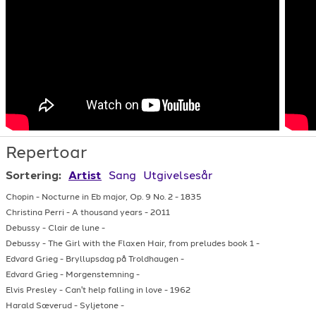
Repertoar
Sortering:
Artist
Sang
Utgivelsesår
Chopin
-
Nocturne in Eb major, Op. 9 No. 2
-
1835
Christina Perri
-
A thousand years
-
2011
Debussy
-
Clair de lune
-
Debussy
-
The Girl with the Flaxen Hair, from preludes book 1
-
Edvard Grieg
-
Bryllupsdag på Troldhaugen
-
Edvard Grieg
-
Morgenstemning
-
Elvis Presley
-
Can't help falling in love
-
1962
Harald Sæverud
-
Syljetone
-