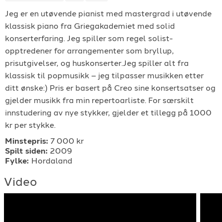
Jeg er en utøvende pianist med mastergrad i utøvende
For arrangører
klassisk piano fra Griegakademiet med solid
konserterfaring. Jeg spiller som regel solist-
For musiker
opptredener for arrangementer som bryllup,
prisutgivelser, og huskonserter. ​Jeg spiller alt fra
Support
klassisk til popmusikk – jeg tilpasser musikken etter
ditt ønske:) Pris er basert på Creo sine konsertsatser og
gjelder musikk fra min repertoarliste. For særskilt
innstudering av nye stykker, gjelder et tillegg på 1000
kr per stykke.
Minstepris:
7 000 kr
Spilt siden:
2009
TELEFON
Fylke:
Hordaland
+4790640887
Video
E-POST
support@gigplanet.no