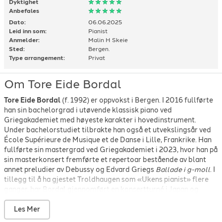
Dyktighet
Anbefales
Dato:
06.06.2025
Leid inn som:
Pianist
Anmelder:
Malin H Skeie
Sted:
Bergen.
Type arrangement:
Privat
Om Tore Eide Bordal
Tore Eide Bordal
(f. 1992) er oppvokst i Bergen. I 2016 fullførte
han sin bachelorgrad i utøvende klassisk piano ved
Griegakademiet med høyeste karakter i hovedinstrument.
Under bachelorstudiet tilbrakte han også et utvekslingsår ved
École Supérieure de Musique et de Danse i Lille, Frankrike. Han
fullførte sin mastergrad ved Griegakademiet i 2023, hvor han på
sin masterkonsert fremførte et repertoar bestående av blant
annet preludier av Debussy og Edvard Griegs
Ballade i g-moll
. I
tillegg til å ha gjestet Troldhaugen som «Ukens pianist» flere
ganger, har Bordal gjennomført en konsertturné i Japan og
opptrer årlig som solist under Holbergprisens arrangementer.
Les Mer