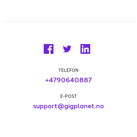
TELEFON
+4790640887
E-POST
support@gigplanet.no