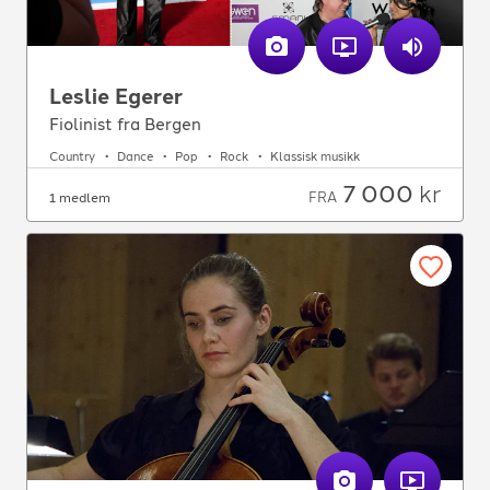
Leslie Egerer
Fiolinist fra Bergen
Country
Dance
Pop
Rock
Klassisk musikk
7 000
kr
FRA
1 medlem