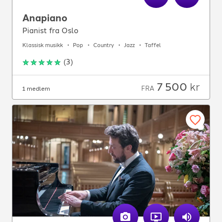
Anapiano
Pianist fra Oslo
Klassisk musikk
Pop
Country
Jazz
Taffel
(
3
)
7 500
kr
FRA
1 medlem