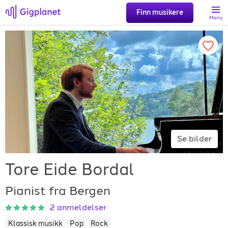
Finn musikere
Meny
Søk
Favoritter
Logg inn
Se bilder
Registrer artist
Tore Eide Bordal
Pianist fra Bergen
2
anmeldelser
Gigplanet
Klassisk musikk
Pop
Rock