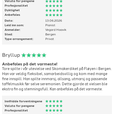
Valuta for pengene
Profesjonalitet
Dyktighet
Anbefales
Dato:
13.06.2026
Leid inn som:
Pianist
Anmelder:
Vegard Haavik
Sted:
Bergen
Type arrangement:
Privat
Bryllup
Anbefales på det varmeste!
Tore spilte i vår utevielse ved Skomakerdiket på Fløyen i Bergen.
Han var veldig fleksibel, samarbeidsvillig og kom med mange
fine innspill. Han spilte innmarsj, allsang, utmarsj og passende
taffelmusikk før selve seremonien. Dette gjorde at vielsen ble
ekstra fin og stemningsfull. Kan anbefales på det varmeste.
Innfridde forventningene
Valuta for pengene
Profesjonalitet