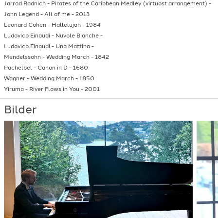
Jarrod Radnich
-
Pirates of the Caribbean Medley (virtuost arrangement)
-
John Legend
-
All of me
-
2013
Leonard Cohen
-
Hallelujah
-
1984
Ludovico Einaudi
-
Nuvole Bianche
-
Ludovico Einaudi
-
Una Mattina
-
Mendelssohn
-
Wedding March
-
1842
Pachelbel
-
Canon in D
-
1680
Wagner
-
Wedding March
-
1850
Yiruma
-
River Flows in You
-
2001
Bilder