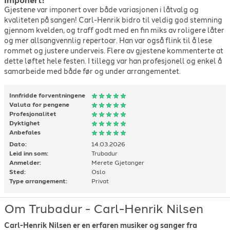
Imponert!
Gjestene var imponert over både variasjonen i låtvalg og
BigBang
-
The Oslo Bowl
-
2013
kvaliteten på sangen! Carl-Henrik bidro til veldig god stemning
BigBang
-
Wild Bird
-
1999
gjennom kvelden, og traff godt med en fin miks av roligere låter
Billy Joel
-
A matter of trust
-
1996
og mer allsangvennlig repertoar. Han var også flink til å lese
Billy Joel
-
Always A Woman To Me
-
1977
rommet og justere underveis. Flere av gjestene kommenterte at
Billy Joel
-
Just the way you are
-
1977
dette løftet hele festen. I tillegg var han profesjonell og enkel å
Billy Joel
-
Piano man
-
1973
samarbeide med både før og under arrangementet.
Billy Joel
-
She's always a woman
-
1977
Billy Joel
-
Uptown Girl
-
1983
Innfridde forventningene
Björn Afzelius
-
Tusen bitar
-
1990
Valuta for pengene
Bob Dylan
-
Blowin in the wind
-
1963
Profesjonalitet
Bob Dylan
-
Don't think twice it's all right
-
1963
Dyktighet
Anbefales
Bob Dylan
-
To make you feel my love
-
1997
Dato:
14.03.2026
Bon Jovi
-
Bed of roses
-
1992
Leid inn som:
Trubadur
Brad Paisley
-
Whiskey Lullaby
-
2004
Anmelder:
Merete Gjetanger
Bruce Springsteen
-
Atlantic City
-
1982
Sted:
Oslo
Bruce Springsteen
-
Badlands
-
1978
Type arrangement:
Privat
Bruce Springsteen
-
Born to run
-
1975
Bruce Springsteen
-
Dancing in the dark
-
1984
Om Trubadur - Carl-Henrik Nilsen
Bruce Springsteen
-
Glory Days
-
1984
Bruce Springsteen
-
Human touch
-
1992
Carl-Henrik Nilsen er en erfaren musiker og sanger fra