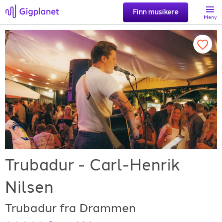
Finn musikere
Meny
Søk
Favoritter
Logg inn
Registrer artist
Trubadur - Carl-Henrik
Nilsen
Trubadur fra Drammen
Gigplanet