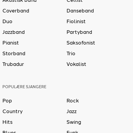
Akustisk band
Cellist
Coverband
Danseband
Duo
Fiolinist
Jazzband
Partyband
Pianist
Saksofonist
Storband
Trio
Trubadur
Vokalist
POPULÆRE SJANGERE
Pop
Rock
Country
Jazz
Hits
Swing
Blues
Funk