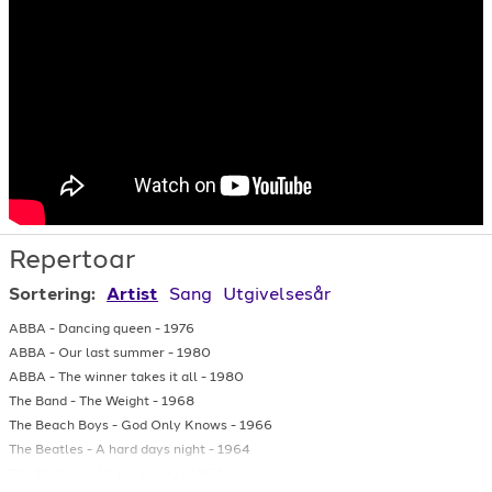
Repertoar
Sortering:
Artist
Sang
Utgivelsesår
ABBA
-
Dancing queen
-
1976
ABBA
-
Our last summer
-
1980
ABBA
-
The winner takes it all
-
1980
The Band
-
The Weight
-
1968
The Beach Boys
-
God Only Knows
-
1966
The Beatles
-
A hard days night
-
1964
The Beatles
-
All my loving
-
1964