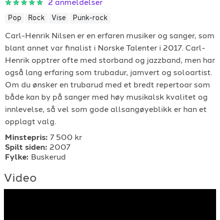
2
anmeldelser
For arrangører
Pop
Rock
Vise
Punk-rock
Carl-Henrik Nilsen er en erfaren musiker og sanger, som
For musiker
blant annet var finalist i Norske Talenter i 2017. Carl-
Henrik opptrer ofte med storband og jazzband, men har
Support
også lang erfaring som trubadur, jamvert og soloartist.
Om du ønsker en trubarud med et bredt repertoar som
både kan by på sanger med høy musikalsk kvalitet og
innlevelse, så vel som gode allsangøyeblikk er han et
opplagt valg.
Minstepris:
7 500 kr
Spilt siden:
2007
TELEFON
Fylke:
Buskerud
+4790640887
Video
E-POST
support@gigplanet.no