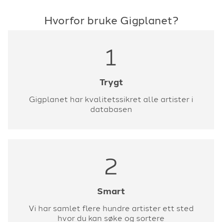
U2
-
With or without you
-
1987
Van Morrison
-
Browned Eyed girl
-
1967
Hvorfor bruke Gigplanet?
Vengaboys
-
Shalala lala
-
2000
Vikingarna
-
Blue Hawaii
-
1990
Vikingarna
-
Leende gullbruna ögon
-
1977
1
ZZ Top
-
Sharp dressed man
-
1983
ZZ Top
-
Tush
-
1980
Åge Aleksandersen
-
Fire pils og en pizza
-
1996
Trygt
Åge Aleksandersen
-
Leva Livet
-
1981
Gigplanet har kvalitetssikret alle artister i
Åge Aleksandersen
-
Lys og varme
-
1984
databasen
Åge Aleksandersen
-
Min Dag
-
1991
Åge Aleksandersen
-
Rosalita
-
1984
2
Smart
Vi har samlet flere hundre artister ett sted
hvor du kan søke og sortere