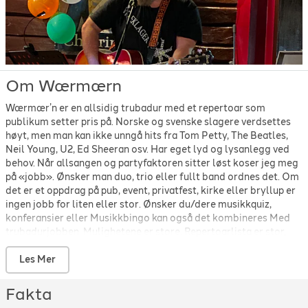
Bob Dylan
-
The Times They Are A-Changin'
-
1963
Bonnie Tyler
-
It's a heartache
-
1978
Bruce Springsteen
-
Dancing in the dark
-
1984
Bruce Springsteen
-
I'm going down
-
1984
Bruce Springsteen
-
Johnny 99
-
1982
Bruce Springsteen
-
Pay me my money down
-
2006
Om Wærmærn
Bruce Springsteen
-
Radio nowhere
-
2007
Wærmær’n er en allsidig trubadur med et repertoar som
Bruce Springsteen
-
The Rising
-
2002
publikum setter pris på. Norske og svenske slagere verdsettes
Bruce Springsteen
-
The river
-
1980
høyt, men man kan ikke unngå hits fra Tom Petty, The Beatles,
Bruce Springsteen
-
Waiting on a sunny day
-
2005
Neil Young, U2, Ed Sheeran osv. Har eget lyd og lysanlegg ved
Bryan Adams
-
Heaven
-
1984
behov. Når allsangen og partyfaktoren sitter løst koser jeg meg
Bryan Adams
-
Please forgive me
-
1993
på «jobb». Ønsker man duo, trio eller fullt band ordnes det. Om
Bryan Adams
-
Run to You
-
1984
det er et oppdrag på pub, event, privatfest, kirke eller bryllup er
Bryan Adams
-
Summer of '69
-
1984
ingen jobb for liten eller stor. Ønsker du/dere musikkquiz,
CC Cowboys
-
Bare du
-
2011
konferansier eller Musikkbingo kan også det kombineres Med
CC Cowboys
-
Du som klemmer på mitt hjerte
-
2015
trubadurjobben. Mulighetene er store. Repertoarlista er stor,
CC Cowboys
-
Harry
-
1990
alle låtene er ikke inne ennå men det viser retningen på hva jeg
liker å synge. Har pr. idag en 60-70 låter inne.
Les Mer
CC Cowboys
-
Kanskje du behøver noen
-
2009
CC Cowboys
-
Synder i Sommersol
-
2011
Fakta
CC Cowboys
-
Tigergutt
-
1992
CC Cowboys
-
Vill, vakker og våt
-
1990