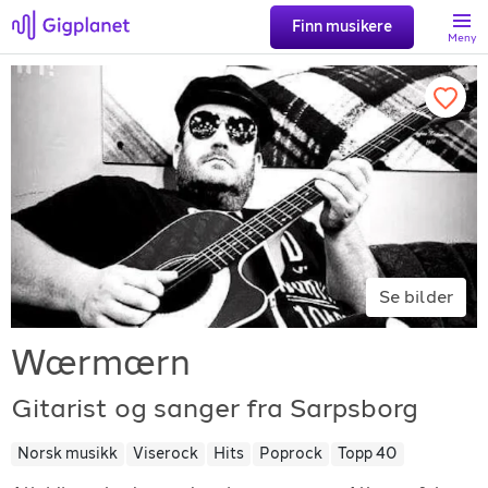
Finn musikere
Meny
Søk
Favoritter
Logg inn
Se bilder
Registrer artist
Wærmærn
Gitarist og sanger fra Sarpsborg
Norsk musikk
Viserock
Hits
Poprock
Topp 40
Gigplanet